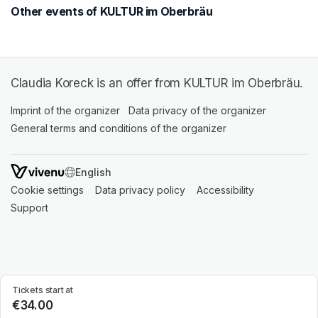
Other events of KULTUR im Oberbräu
Claudia Koreck is an offer from KULTUR im Oberbräu.
Imprint of the organizer
(opens in a new tab)
Data privacy of the organizer
(opens in 
General terms and conditions of the organizer
(opens in a new ta
SWITCH LANGUAGE
Cookie settings
(opens in a new tab)
Data privacy policy
(opens in a new tab)
Accessibility
(opens in a n
Support
(opens in a new tab)
Tickets start at
€34.00