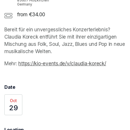
83607 Holzkirchen
Germany
from €34.00
Bereit für ein unvergessliches Konzerterlebnis? 
Claudia Koreck entführt Sie mit ihrer einzigartigen 
Mischung aus Folk, Soul, Jazz, Blues und Pop in neue 
musikalische Welten.
Mehr: 
https://kio-events.de/v/claudia-koreck/
(opens in 
(opens in 
(opens in 
(opens in 
(opens in 
Date
Oct
29
Location