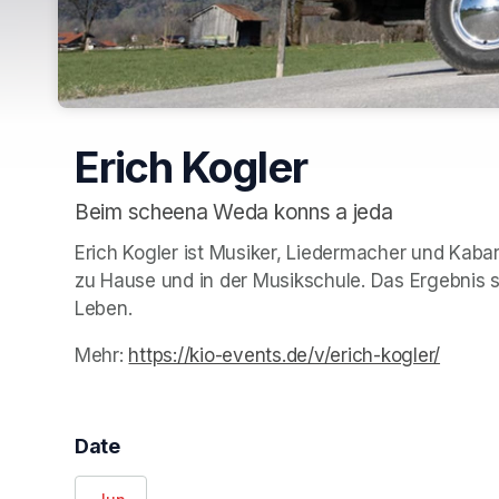
Erich Kogler
Beim scheena Weda konns a jeda
Erich Kogler ist Musiker, Liedermacher und Kabar
zu Hause und in der Musikschule. Das Ergebnis s
Leben.
Mehr: 
https://kio-events.de/v/erich-kogler/
(opens
(opens
(opens
(opens
(opens
(opens
(opens
(opens
(opens
Date