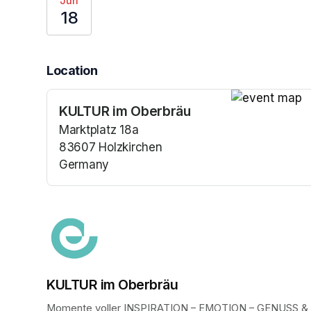
Jun
18
Location
KULTUR im Oberbräu
(opens in a n
Marktplatz 18a
83607 Holzkirchen
Germany
(opens in a new tab)
KULTUR im Oberbräu
Momente voller INSPIRATION – EMOTION – GENUSS 