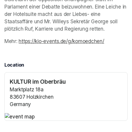
Parlament einer Debatte beizuwohnen. Eine Leiche in 
der Hotelsuite macht aus der Liebes- eine 
Staatsaffäre und Mr. Willeys Sekretär George soll 
plötzlich Ruf, Karriere und Regierung retten.
Mehr: 
https://kio-events.de/g/komoedchen/
(opens in a
(opens in a
(opens in a
Location
KULTUR im Oberbräu
Marktplatz 18a
83607 Holzkirchen
Germany
(opens in a new tab)
(opens in a new tab)