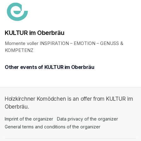
KULTUR im Oberbräu
Momente voller INSPIRATION – EMOTION – GENUSS & 
KOMPETENZ
Other events of KULTUR im Oberbräu
Holzkirchner Komödchen is an offer from KULTUR im
Oberbräu.
Imprint of the organizer
(opens in a new tab)
Data privacy of the organizer
(opens in 
General terms and conditions of the organizer
(opens in a new ta