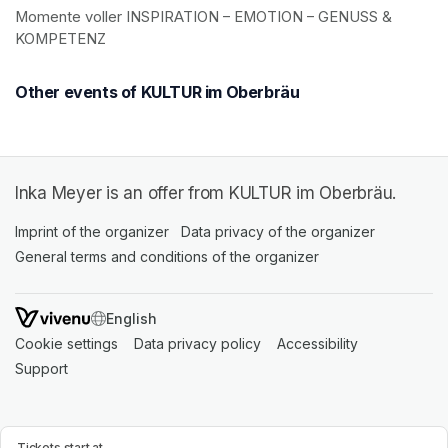
Momente voller INSPIRATION – EMOTION – GENUSS & 
KOMPETENZ
Other events of KULTUR im Oberbräu
Inka Meyer is an offer from KULTUR im Oberbräu.
Imprint of the organizer
(opens in a new tab)
Data privacy of the organizer
(opens in 
General terms and conditions of the organizer
(opens in a new ta
SWITCH LANGUAGE
Cookie settings
(opens in a new tab)
Data privacy policy
(opens in a new tab)
Accessibility
(opens in a n
Support
(opens in a new tab)
Tickets start at