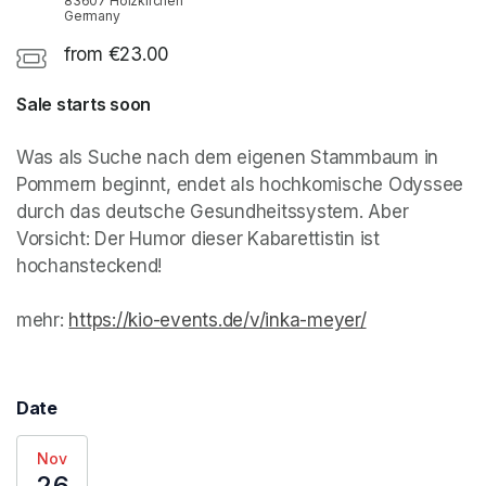
83607 Holzkirchen
Germany
from €23.00
Sale starts soon
Was als Suche nach dem eigenen Stammbaum in 
Pommern beginnt, endet als hochkomische Odyssee 
durch das deutsche Gesundheitssystem. Aber 
Vorsicht: Der Humor dieser Kabarettistin ist 
hochansteckend!

mehr: 
https://kio-events.de/v/inka-meyer/
(opens in a n
(opens in a n
(opens in a n
(opens in a n
(opens in a n
(opens in a n
(opens in a n
Date
Nov
26