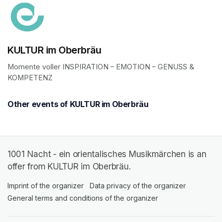
KULTUR im Oberbräu
Momente voller INSPIRATION – EMOTION – GENUSS & 
KOMPETENZ
Other events of KULTUR im Oberbräu
1001 Nacht - ein orientalisches Musikmärchen is an
offer from KULTUR im Oberbräu.
Imprint of the organizer
(opens in a new tab)
Data privacy of the organizer
(opens in 
General terms and conditions of the organizer
(opens in a new ta