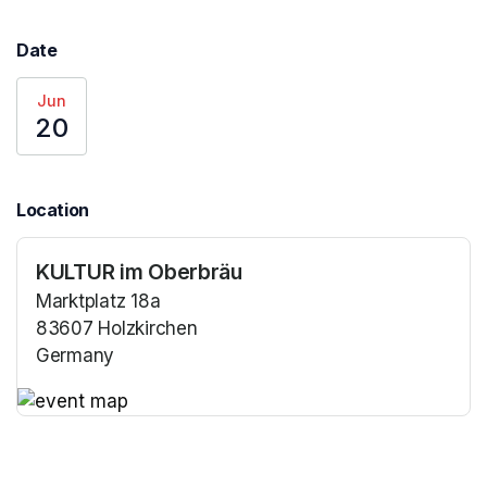
Date
Jun
20
Location
KULTUR im Oberbräu
Marktplatz 18a
83607 Holzkirchen
Germany
(opens in a new tab)
(opens in a new tab)