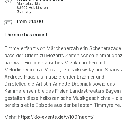
Marktplatz 18a
83607 Holzkirchen
Germany
from €14.00
The sale has ended
Timmy erfährt von Märchenerzählerin Scheherazade, 
dass der Orient zu Mozarts Zeiten schon einmal ganz 
nah war. Ein orientalisches Musikmärchen mit 
Melodien von u.a. Mozart, Tschaikowsky und Strauss. 
Andreas Haas als musizierender Erzähler und 
Darsteller, die Artistin Annette Drobniak sowie das 
Kammerensemble des Freien Landestheaters Bayern 
gestalten diese halbszenische Musikgeschichte – die 
bereits siebte Episode aus der beliebten Timmyreihe.
Mehr: 
https://kio-events.de/v/1001nacht/
(opens in a ne
(opens in a ne
(opens in a ne